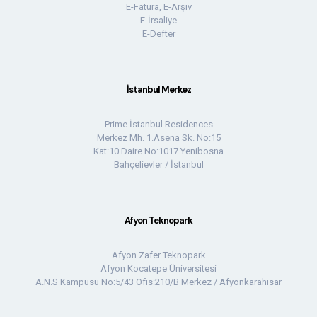
E-Fatura, E-Arşiv
E-İrsaliye
E-Defter
İstanbul Merkez
Prime İstanbul Residences
Merkez Mh. 1.Asena Sk. No:15
Kat:10 Daire No:1017 Yenibosna
Bahçelievler / İstanbul
Afyon Teknopark
Afyon Zafer Teknopark
Afyon Kocatepe Üniversitesi
A.N.S Kampüsü No:5/43 Ofis:210/B Merkez / Afyonkarahisar